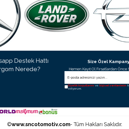
app Destek Hattı
Size Özel Kampany
rgom Nerede?
Hemen Kayıt Ol Fırsatlardan Önce 
Üyelik koşullarını
ve
kişisel verilerimin
k
ediyorum.
©
www.sncotomotiv.com
- Tüm Hakları Saklıdır.