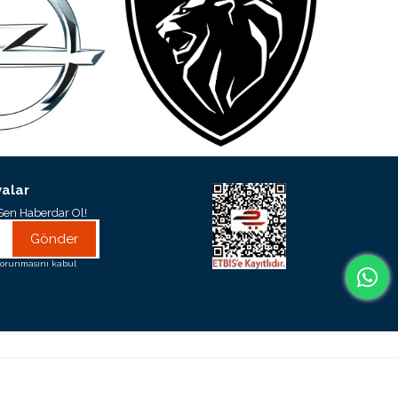
alar
Sen Haberdar Ol!
Gönder
orunmasını kabul