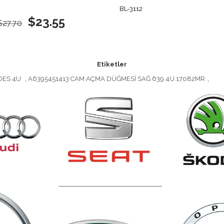
BL-3112
$23.55
$27.70
Etiketler
DES 4U
,
A6395451413 CAM AÇMA DÜĞMESİ SAĞ 639 4U.17082MR
,