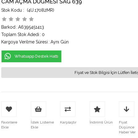
CAM AÇMA DÜĞMESİ SAĞ 639
(4U.17082MR)
Barkod
:
A6395451413
Toplam Stok Adedi
:
0
Kargoya Verilme Süresi
:
Aynı Gün
Whatsapp Destek Hattı
Fiyat ve Stok Bilgisi İçin Lütfen İ
Favorilere
İstek Listeme
Karşılaştır
İndirimli Ürün
Fiyat
Ekle
Ekle
Düşünce
Haber Ver