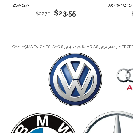
ZSW1273
A6395451413
$23.55
$27.70
CAM AÇMA DÜĞMESİ SAĞ 639 4U.17082MR A6395451413 MERCE