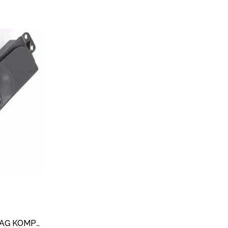
CAM AÇMA DÜĞMESİ ÖN SAĞ KOMPLE KALIN TİP VİTO W639