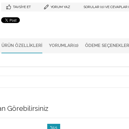
TAVSIYE ET
YORUM YAZ
SORULAR (0) VE CEVAPLAR (
ÜRÜN ÖZELLIKLERI
YORUMLAR
(0)
ÖDEME SEÇENEKLER
 Görebilirsiniz
%15