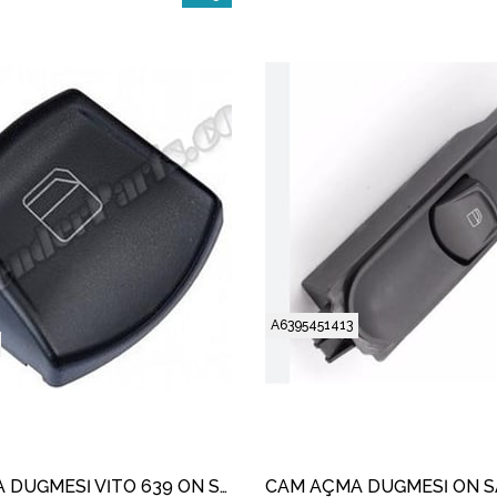
İndirim
%15İndirim
A6395451413
CAM AÇMA DÜĞMESİ VİTO 639 ÖN SAĞ SPRINTER / CRAFTER