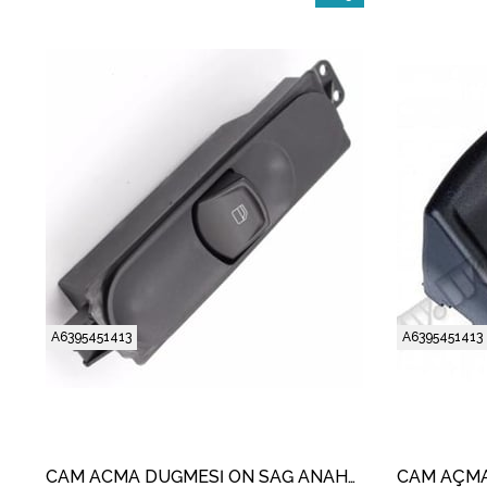
İndirim
%15İndirim
A6395451413
A6395451413
CAM ACMA DÜĞMESİ ÖN SAĞ ANAHTARI TEKLI 4 PIN MERCEDES VITO - VIANO SPRINTER / CRAFTER 2003-2014 A6395450613