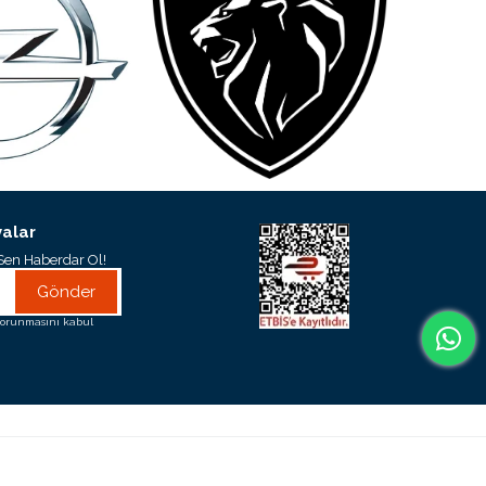
alar
Sen Haberdar Ol!
Gönder
orunmasını kabul