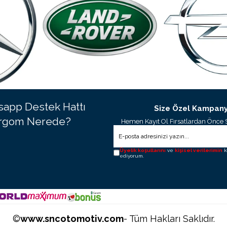
app Destek Hattı
Size Özel Kampany
rgom Nerede?
Hemen Kayıt Ol Fırsatlardan Önce 
Üyelik koşullarını
ve
kişisel verilerimin
k
ediyorum.
©
www.sncotomotiv.com
- Tüm Hakları Saklıdır.