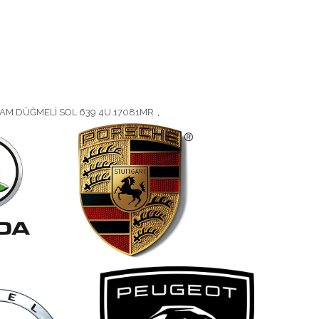
AM DÜĞMELİ SOL 639 4U.17081MR
,