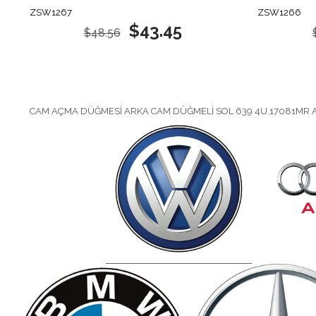
ZSW1267
ZSW1266
$43.45
$48.56
CAM AÇMA DÜĞMESİ ARKA CAM DÜĞMELİ SOL 639 4U.17081MR 