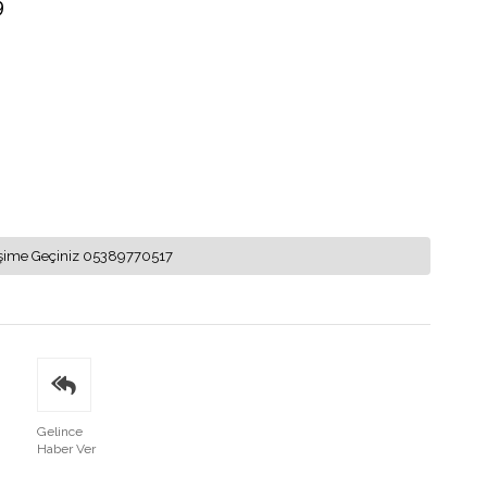
9
letişime Geçiniz 05389770517
Gelince
Haber Ver