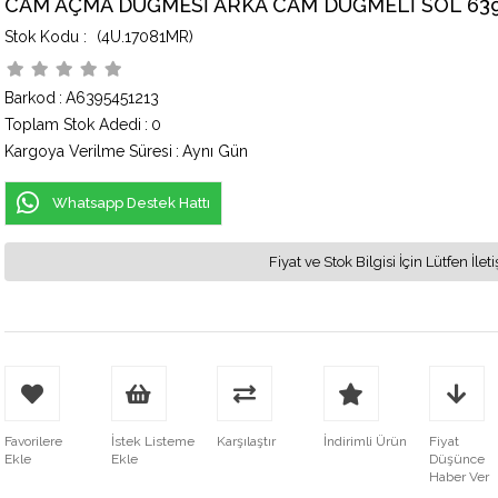
CAM AÇMA DÜĞMESİ ARKA CAM DÜĞMELİ SOL 63
(4U.17081MR)
Barkod
:
A6395451213
Toplam Stok Adedi
:
0
Kargoya Verilme Süresi
:
Aynı Gün
Whatsapp Destek Hattı
Fiyat ve Stok Bilgisi İçin Lütfen İ
Favorilere
İstek Listeme
Karşılaştır
İndirimli Ürün
Fiyat
Ekle
Ekle
Düşünce
Haber Ver