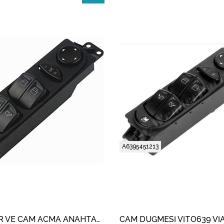
İndirim
%11İndirim
A6395451213
AYNA AYAR VE CAM ACMA ANAHTARI GRUP 10 PIN KATLANIR AYNA L-R MERCEDES VITO (W639)- VIANO (W639) 2003-2014