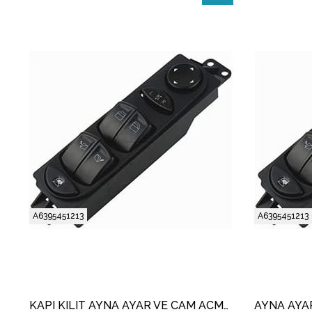
İndirim
%11İndirim
A6395451213
A6395451213
KAPI KILIT AYNA AYAR VE CAM ACMA ANAHTARI GRUP 10 PIN MERCEDES VITO - VIANO 2003-2014