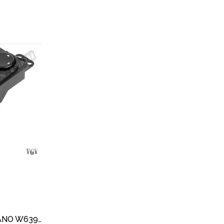
CAM DÜĞMESİ VİTO639 VİANO W639 ÖN SOL