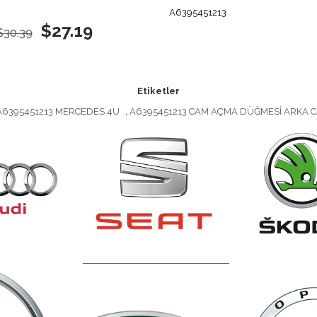
A6395451213
$27.19
$30.39
Etiketler
A6395451213 MERCEDES 4U
,
A6395451213 CAM AÇMA DÜĞMESİ ARKA C