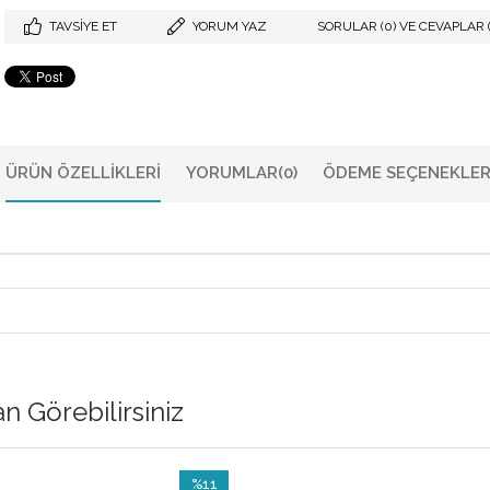
TAVSIYE ET
YORUM YAZ
SORULAR (0) VE CEVAPLAR (
ÜRÜN ÖZELLIKLERI
YORUMLAR
(0)
ÖDEME SEÇENEKLER
 Görebilirsiniz
%11