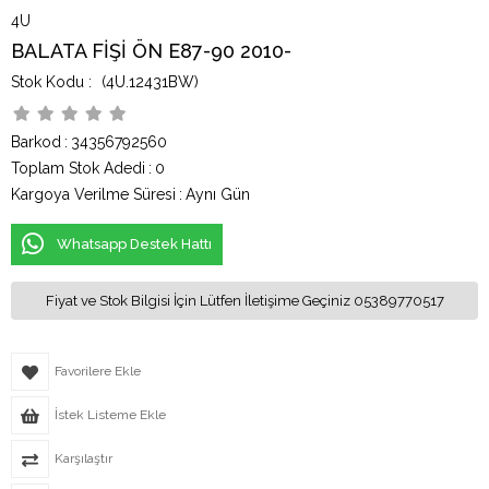
4U
BALATA FİŞİ ÖN E87-90 2010-
(4U.12431BW)
Barkod
:
34356792560
Toplam Stok Adedi
:
0
Kargoya Verilme Süresi
:
Aynı Gün
Whatsapp Destek Hattı
Fiyat ve Stok Bilgisi İçin Lütfen İletişime Geçiniz 05389770517
Favorilere Ekle
İstek Listeme Ekle
Karşılaştır