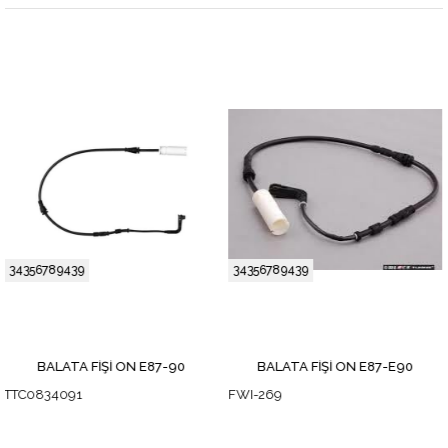
34356789439
34356789439
İŞİ ÖN E87-90
BALATA FİŞİ ÖN E87-E90
FWI-269
540041112