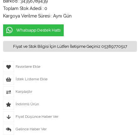
Barkod
:
34356789439
Toplam Stok Adedi
:
0
Kargoya Verilme Süresi
:
Aynı Gün
Whatsapp Destek Hattı
Fiyat ve Stok Bilgisi İçin Lütfen İletişime Geçiniz 05389770517
Favorilere Ekle
İstek Listeme Ekle
Karşılaştır
İndirimli Ürün
Fiyat Düşünce Haber Ver
Gelince Haber Ver