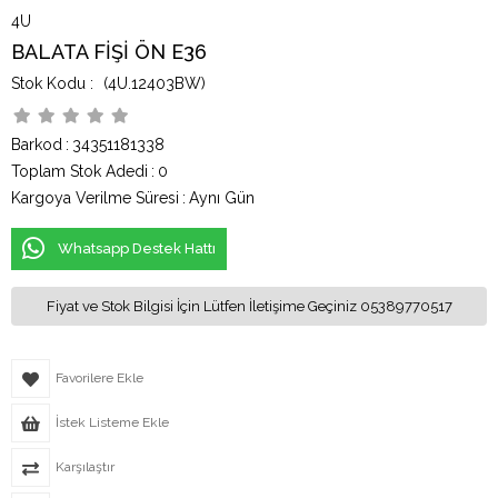
4U
BALATA FİŞİ ÖN E36
(4U.12403BW)
Barkod
:
34351181338
Toplam Stok Adedi
:
0
Kargoya Verilme Süresi
:
Aynı Gün
Whatsapp Destek Hattı
Fiyat ve Stok Bilgisi İçin Lütfen İletişime Geçiniz 05389770517
Favorilere Ekle
İstek Listeme Ekle
Karşılaştır