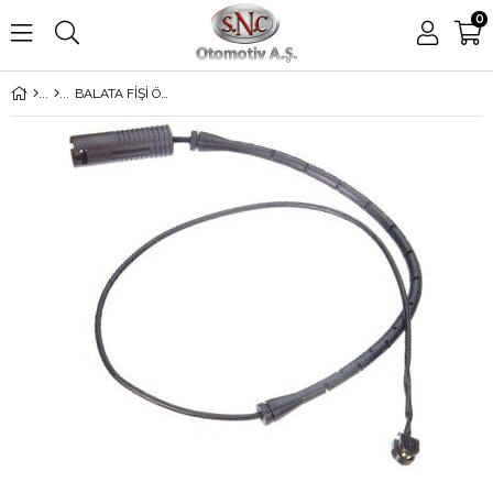
0
BALATA FİŞİ ÖN E36