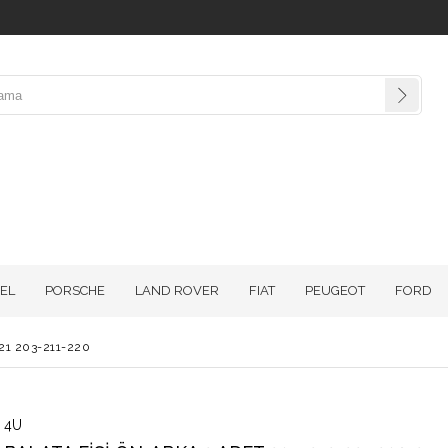
EL
PORSCHE
LAND ROVER
FIAT
PEUGEOT
FORD
21 203-211-220
4U