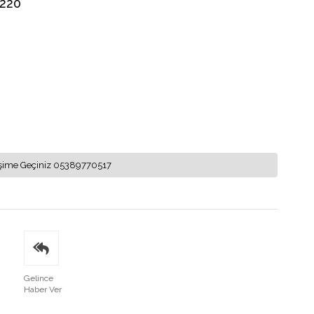
-220
letişime Geçiniz 05389770517
Gelince
Haber Ver