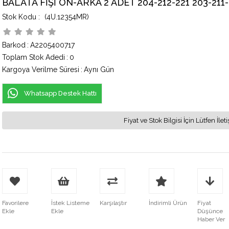
BALATA FİŞİ ÖN-ARKA 2 ADET 204-212-221 203-211
(4U.12354MR)
Barkod
:
A2205400717
Toplam Stok Adedi
:
0
Kargoya Verilme Süresi
:
Aynı Gün
Whatsapp Destek Hattı
Fiyat ve Stok Bilgisi İçin Lütfen İ
Favorilere
İstek Listeme
Karşılaştır
İndirimli Ürün
Fiyat
Ekle
Ekle
Düşünce
Haber Ver