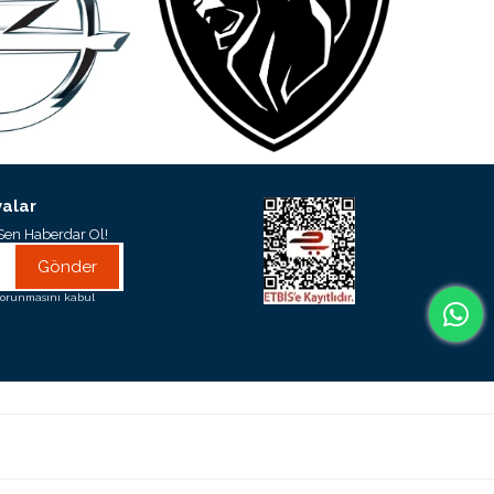
alar
Sen Haberdar Ol!
Gönder
orunmasını kabul