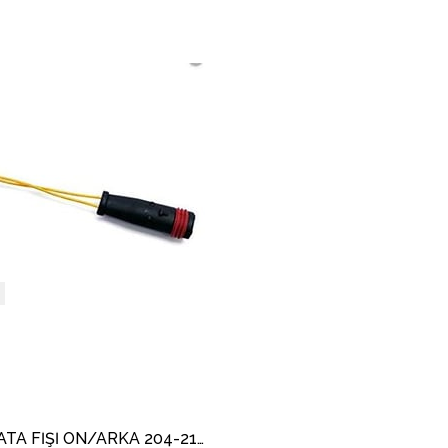
FREN BALATA FİŞİ ÖN/ARKA 204-212-221 203-211-220 0140540000 98024700