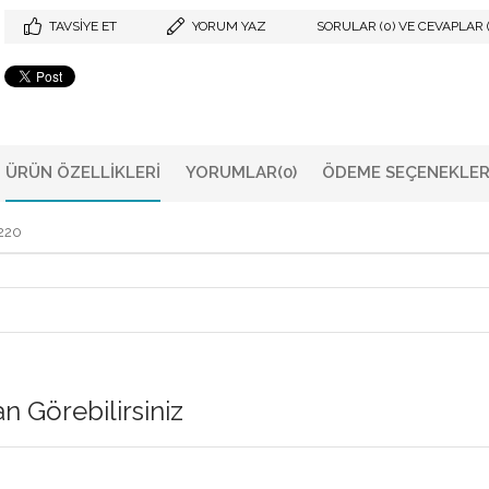
TAVSIYE ET
YORUM YAZ
SORULAR (0) VE CEVAPLAR (
ÜRÜN ÖZELLIKLERI
YORUMLAR
(0)
ÖDEME SEÇENEKLER
220
 Görebilirsiniz