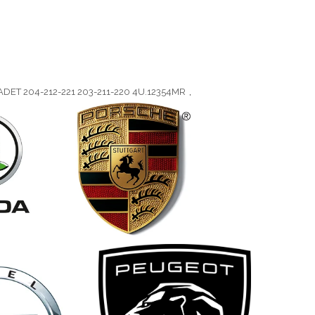
ADET 204-212-221 203-211-220 4U.12354MR
,