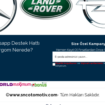
app Destek Hattı
Size Özel Kampany
rgom Nerede?
Hemen Kayıt Ol Fırsatlardan Önce 
Üyelik koşullarını
ve
kişisel verilerimin
k
ediyorum.
©
www.sncotomotiv.com
- Tüm Hakları Saklıdır.