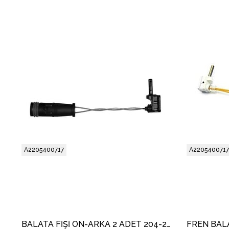
A2205400717
A2205400717
BALATA FİŞİ ÖN-ARKA 2 ADET 204-212-221 203-211-220