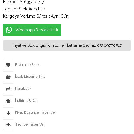
Barkod
:
A1635401717
Toplam Stok Adedi
:
0
Kargoya Verilme Süresi
:
Aynı Gün
Whatsapp Destek Hattı
Fiyat ve Stok Bilgisi İçin Lütfen İletişime Geçiniz 05389770517
Favorilere Ekle
İstek Listeme Ekle
Karşılaştır
İndirimli Ürün
Fiyat Düşünce Haber Ver
Gelince Haber Ver