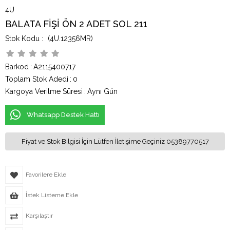
4U
BALATA FİŞİ ÖN 2 ADET SOL 211
(4U.12356MR)
Barkod
:
A2115400717
Toplam Stok Adedi
:
0
Kargoya Verilme Süresi
:
Aynı Gün
Whatsapp Destek Hattı
Fiyat ve Stok Bilgisi İçin Lütfen İletişime Geçiniz 05389770517
Favorilere Ekle
İstek Listeme Ekle
Karşılaştır