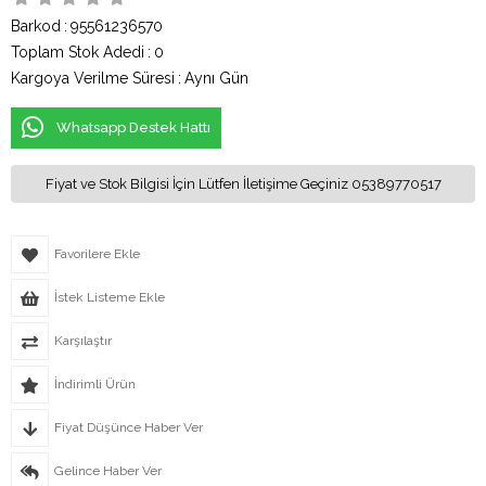
Barkod
:
95561236570
Toplam Stok Adedi
:
0
Kargoya Verilme Süresi
:
Aynı Gün
Whatsapp Destek Hattı
Fiyat ve Stok Bilgisi İçin Lütfen İletişime Geçiniz 05389770517
Favorilere Ekle
İstek Listeme Ekle
Karşılaştır
İndirimli Ürün
Fiyat Düşünce Haber Ver
Gelince Haber Ver