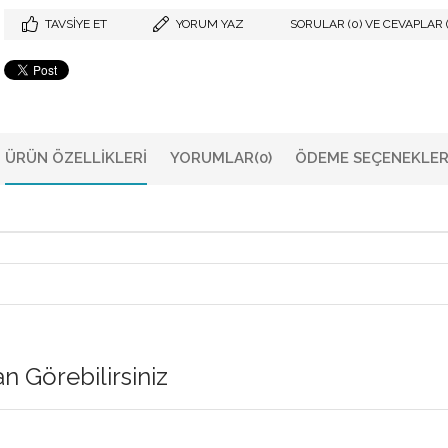
TAVSIYE ET
YORUM YAZ
SORULAR (0) VE CEVAPLAR (
ÜRÜN ÖZELLIKLERI
YORUMLAR
(0)
ÖDEME SEÇENEKLER
 Görebilirsiniz