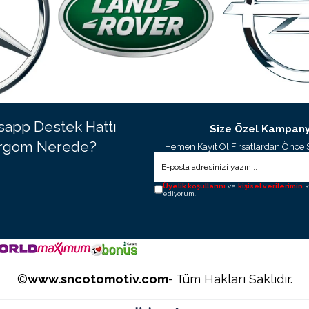
app Destek Hattı
Size Özel Kampany
rgom Nerede?
Hemen Kayıt Ol Fırsatlardan Önce 
Üyelik koşullarını
ve
kişisel verilerimin
k
ediyorum.
©
www.sncotomotiv.com
- Tüm Hakları Saklıdır.