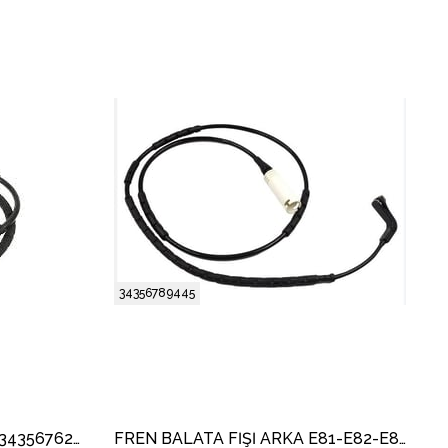
34356789445
BALATA FISI ARKA E87-90 34356762253
FREN BALATA FİŞİ ARKA E81-E82-E87-E88-E90-E91-E92-E93 34356762253 98031300