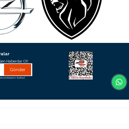
alar
Sen Haberdar Ol!
Gönder
orunmasını kabul