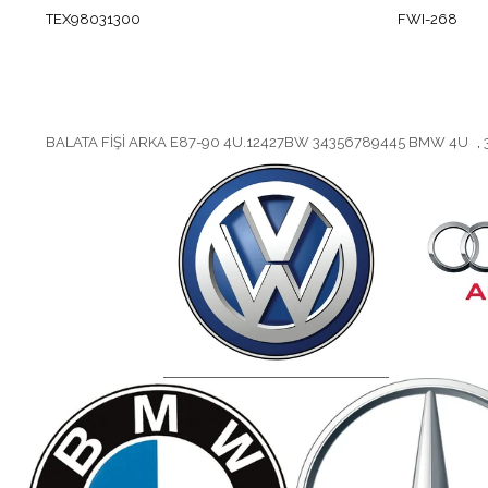
TEX98031300
FWI-268
BALATA FİŞİ ARKA E87-90 4U.12427BW 34356789445 BMW 4U
,