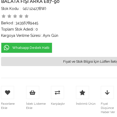
BALATA FİŞİ ARKA E87-90
(4U.12427BW)
Barkod
:
34356789445
Toplam Stok Adedi
:
0
Kargoya Verilme Süresi
:
Aynı Gün
Whatsapp Destek Hattı
Fiyat ve Stok Bilgisi İçin Lütfen İ
Favorilere
İstek Listeme
Karşılaştır
İndirimli Ürün
Fiyat
Ekle
Ekle
Düşünce
Haber Ver