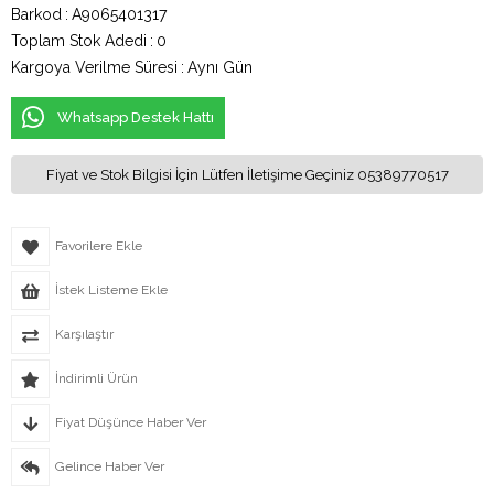
Barkod
:
A9065401317
Toplam Stok Adedi
:
0
Kargoya Verilme Süresi
:
Aynı Gün
Whatsapp Destek Hattı
Fiyat ve Stok Bilgisi İçin Lütfen İletişime Geçiniz 05389770517
Favorilere Ekle
İstek Listeme Ekle
Karşılaştır
İndirimli Ürün
Fiyat Düşünce Haber Ver
Gelince Haber Ver