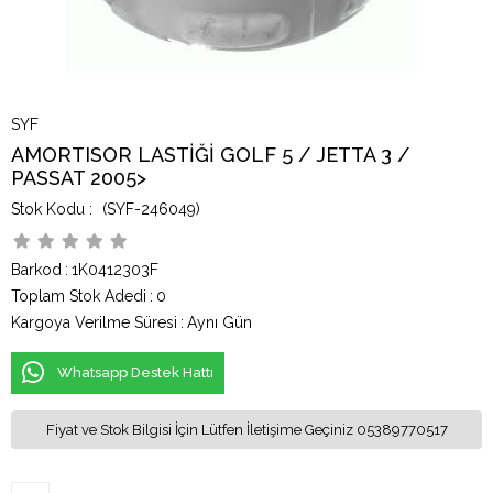
SYF
AMORTISOR LASTİĞİ GOLF 5 / JETTA 3 /
PASSAT 2005>
(SYF-246049)
Barkod
:
1K0412303F
Toplam Stok Adedi
:
0
Kargoya Verilme Süresi
:
Aynı Gün
Whatsapp Destek Hattı
Fiyat ve Stok Bilgisi İçin Lütfen İletişime Geçiniz 05389770517