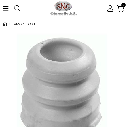
0
AMORTISOR LASTİĞİ GOLF 5 / JETTA 3 / PASSAT 2005>