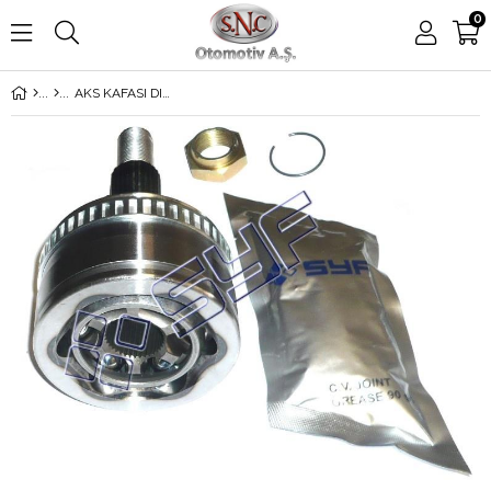
0
AKS KAFASI DIŞ MERCEDES CLAS V VITO 200 CDi (638.294) 1999-2003 /220 CDi (638.294) 1999-2003 /110 CDi 2.2 1999-2003