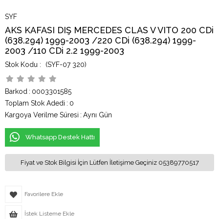
SYF
AKS KAFASI DIŞ MERCEDES CLAS V VITO 200 CDi
(638.294) 1999-2003 /220 CDi (638.294) 1999-
2003 /110 CDi 2.2 1999-2003
(SYF-07 320)
Barkod
:
0003301585
Toplam Stok Adedi
:
0
Kargoya Verilme Süresi
:
Aynı Gün
Whatsapp Destek Hattı
Fiyat ve Stok Bilgisi İçin Lütfen İletişime Geçiniz 05389770517
Favorilere Ekle
İstek Listeme Ekle