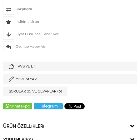
Karşılaştır
İndirimli Ürün
Fiyat Düşünce Haber Ver
Gelince Haber Ver
TAVSIYE ET
YORUM YAZ
SORULAR (0) VE CEVAPLAR (0)
WhatsApp
Telegram
ÜRÜN ÖZELLIKLERI
YORUMLAR
(0)